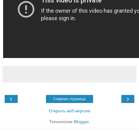
‹
›
Главная страница
Открыть веб-версию
Технологии
Blogger
.