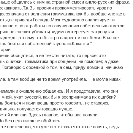
аньше общались с ним на странной смеси англо-русских фраз,а
соскакивать.Т.к.Вы просили прокомментировать урок по
ее:сначала от волнения грамматика как-бы вообще улетае в
роты,не приведи Господь.Мозг судорожно анализирует и
шанного,но от работы по озвучиванию собственных ответов
арищ не спешит убежать(видимо интересует затронутая
адежды,что ему это быстро надоест и он сбежит.В конце-
шь бояться собственной глупости.Кажется "
тарий.
ешь обoщаться, а не тексты читать, то первое, это
ешь ошибки, грамматика при общении не помогает, а даже
 Поговорю с соседкой о том, а сем, приду домой и начинаю
ла, а там вообще не то время употребила. Не могла никак
онимали и оживленно общались. И я представила, что они
 мной, учат русский. как бы я воспринимала их ошибки?
шь бояться и начинаешь просто говорить, не стараясь
вильно, получается гораздо лучше.
стей или книг.Здесь главное, чтобы вас поняли.
о без него никак не обойтись.
е постепенно, что уже нет страха что-то не понять, ведь