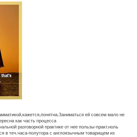
амматикой,кажется,понятна.Заниматься ей совсем мало не
тересна как часть процесса
альной разговорной практике от нее пользы-практ.ноль
ся в теч.часа-полутора с англоязычным товарищем из