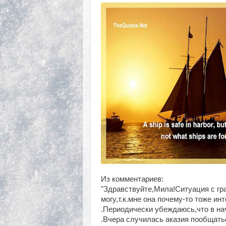
Из комментариев:
"Здравствуйте,Мила!Ситуация с гр
могу,т.к.мне она почему-то тоже ин
.Периодически убеждаюсь,что в нач
.Вчера случилась аказия пообщать