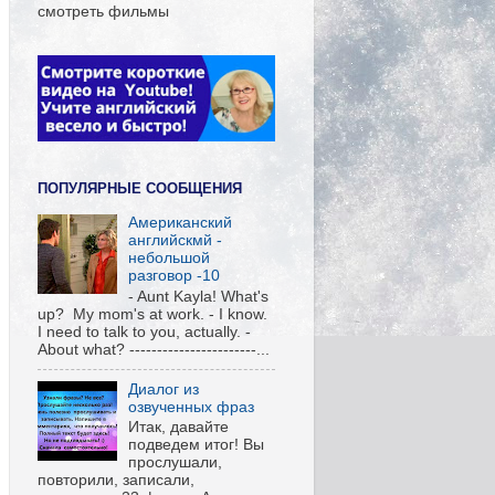
смотреть фильмы
ПОПУЛЯРНЫЕ СООБЩЕНИЯ
Американский
английскмй -
небольшой
разговор -10
- Aunt Kayla! What's
up? My mom's at work. - I know.
I need to talk to you, actually. -
About what? -----------------------...
Диалог из
озвученных фраз
Итак, давайте
подведем итог! Вы
прослушали,
повторили, записали,