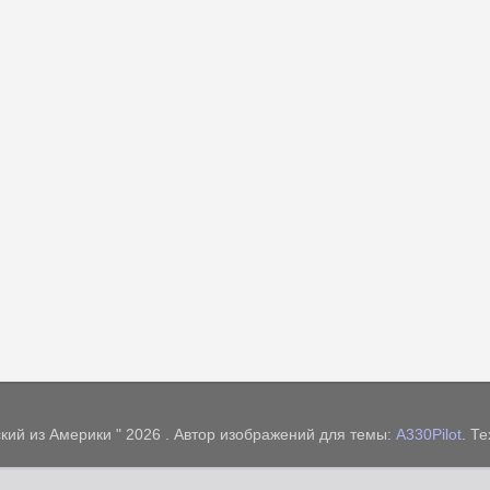
кий из Америки " 2026 . Автор изображений для темы:
A330Pilot
. Т