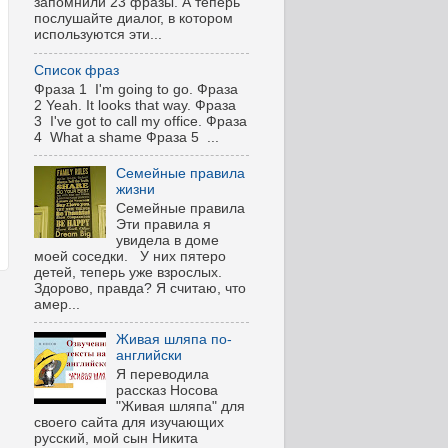
запомнили 23 фразы. А теперь
послушайте диалог, в котором
используются эти...
Список фраз
Фраза 1 I'm going to go. Фраза
2 Yeah. It looks that way. Фраза
3 I've got to call my office. Фраза
4 What a shame Фраза 5 ...
Семейные правила
жизни
Семейные правила
Эти правила я
увидела в доме
моей соседки. У них пятеро
детей, теперь уже взрослых.
Здорово, правда? Я считаю, что
амер...
Живая шляпа по-
английски
Я переводила
рассказ Носова
"Живая шляпа" для
своего сайта для изучающих
русский, мой сын Никита