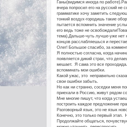
Ганы(видимся иногда по работе).Р
вчера попросил его на русский не 
грамматике
хочу заметить следующ
тонкий воздух-городишь такие обо
пытается вспомнить значение услы
его ведь тоже не освобождали!Тов
тема).Дальше-чуть лучше-уже нет н
концов расслабляешься и перестае
Олег! Большое спасибо, за коммен
Я полностью согласна, когда начина
появляется дикий страх, что дела
мешает. Я сама это все проходида.
вспоминать мои ошибки.
Какой ужас, это неправильно сказа
свои ошибки забыть.
Но как ни странно, соседки меня п
приехали в Россию, живут рядом со
Мне многие пишут, что когда устае
построить каждое предложение пра
Разговорный язык, это не язык ново
Конечно, это только первый этап. Н
Продолжайте общаться, почувствует
можно уточнить, переспросить.