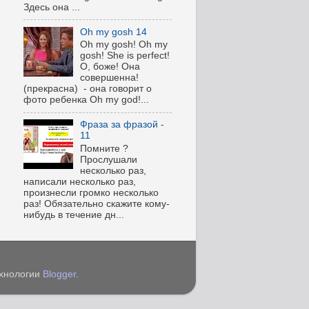
Здесь она ...
Oh my gosh 14
Oh my gosh! Oh my
gosh! She is perfect!
О, боже! Она
совершенна!
(прекрасна) - она говорит о
фото ребенка Oh my god!...
Фраза за фразой -
11
Помните ?
Прослушали
несколько раз,
написали несколько раз,
произнесли громко несколько
раз! Обязательно скажите кому-
нибудь в течение дн...
ехнологии
Blogger
.