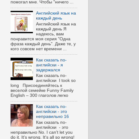
помогал мне. Чтобы "ничего ...
Английский язык на
каждый день
Английский язык на
каждый день Я
надеюсь, вам
понравится моя серия "Одна
фраза каждый день". Даже те, у
кого совсем нет времени ...
Как сказать по-
английски - я
задержался
Как сказать по-
английски I took so
long Присоединяйтесь к
веселой семейке Funny Family
English – 300 глаголов легко
Как сказать по-
английски - это
неправильно 16
Как сказать по-
английски - это
неправильно No. I can't let you
do it. It's wrong. It's all so wrong!