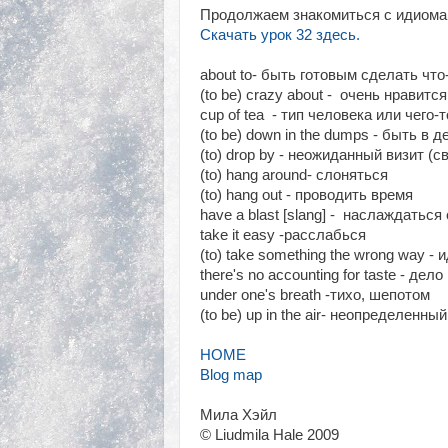
Продолжаем знакомиться с идиомам
Скачать урок 32 здесь.
about to- быть готовым сделать что
(to be) crazy about - очень нравится
cup of tea - тип человека или чего-
(to be) down in the dumps - быть в 
(to) drop by - неожиданный визит (с
(to) hang around- слоняться
(to) hang out - проводить время
have a blast [slang] - наслаждатьс
take it easy -расслабься
(to) take something the wrong way 
there's no accounting for taste - дел
under one's breath -тихо, шепотом
(to be) up in the air- неопределенны
HOME
Blog map
Мила Хэйл
© Liudmila Hale 2009