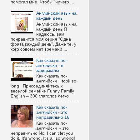
помогал мне. Чтобы "ничего ...
Английский язык на
каждый день
Английский язык на
каждый день Я
надеюсь, вам
понравится моя серия "Одна
фраза каждый день". Даже те, у
кого совсем нет времени ...
Как сказать по-
английски - я
задержался
Как сказать по-
английски I took so
long Присоединяйтесь к
веселой семейке Funny Family
English – 300 глаголов легко
Как сказать по-
английски - это
неправильно 16
Как сказать по-
английски - это
неправильно No. I can't let you
do it. It's wrong. It's all so wrong!