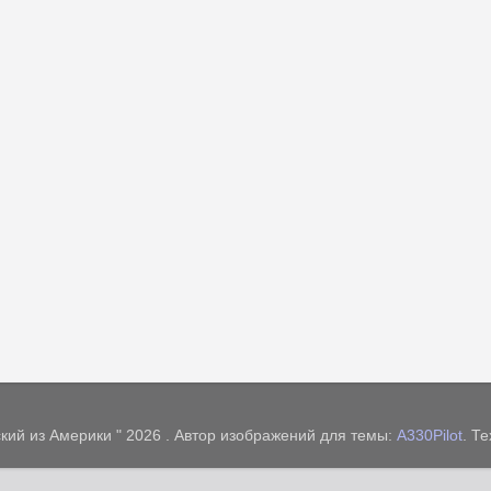
кий из Америки " 2026 . Автор изображений для темы:
A330Pilot
. Т