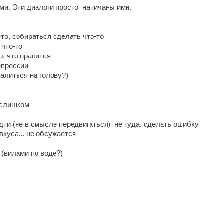
и. Эти диалоги просто напичаны ими.
-то, собираться сделать что-то
 что-то
то, что нравится
депрессии
валиться на голову?)
я слишком
- идти (не в смысле передвигаться) не туда, сделать ошибку
о вкуса... не обсужается
й (вилами по воде?)