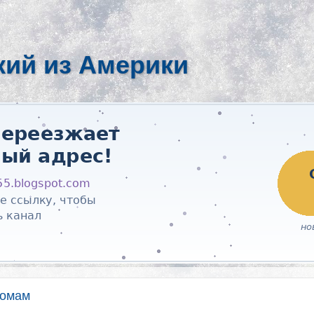
кий из Америки
иомам