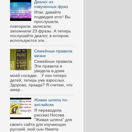
Диалог из
озвученных фраз
Итак, давайте
подведем итог! Вы
прослушали,
повторили, записали,
запомнили 23 фразы. А теперь
послушайте диалог, в котором
используются эти...
Семейные правила
жизни
Семейные правила
Эти правила я
увидела в доме
моей соседки. У них пятеро
детей, теперь уже взрослых.
Здорово, правда? Я считаю, что
амер...
Живая шляпа по-
английски
Я переводила
рассказ Носова
"Живая шляпа" для
своего сайта для изучающих
русский, мой сын Никита