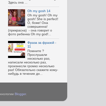
Здесь она ...
Oh my gosh 14
Oh my gosh! Oh my
gosh! She is perfect!
О, боже! Она
совершенна!
(прекрасна) - она говорит о
фото ребенка Oh my god!...
Фраза за фразой -
11
Помните ?
Прослушали
несколько раз,
написали несколько раз,
произнесли громко несколько
раз! Обязательно скажите кому-
нибудь в течение дн...
ехнологии
Blogger
.