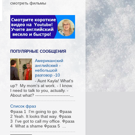
смотреть фильмы
ПОПУЛЯРНЫЕ СООБЩЕНИЯ
Американский
английскмй -
небольшой
разговор -10
- Aunt Kayla! What's
up? My mom's at work. - I know.
I need to talk to you, actually. -
About what? -----------------------...
Список фраз
Фраза 1 I'm going to go. Фраза
2 Yeah. It looks that way. Фраза
3 I've got to call my office. Фраза
4 What a shame Фраза 5 ...