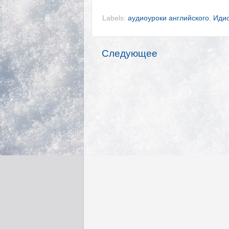
Labels:
аудиоуроки английского
,
Идио
Следующее