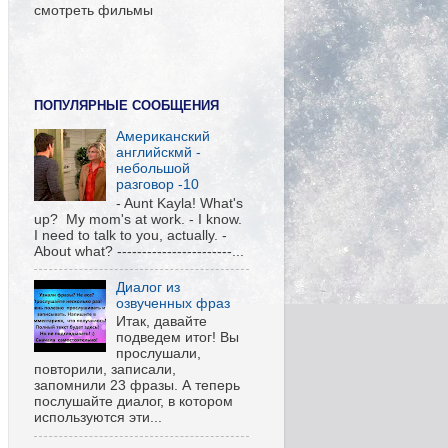
смотреть фильмы
ПОПУЛЯРНЫЕ СООБЩЕНИЯ
Американский
английскмй -
небольшой
разговор -10
- Aunt Kayla! What's
up? My mom's at work. - I know.
I need to talk to you, actually. -
About what? -----------------------...
Диалог из
озвученных фраз
Итак, давайте
подведем итог! Вы
прослушали,
повторили, записали,
запомнили 23 фразы. А теперь
послушайте диалог, в котором
используются эти...