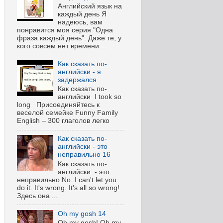
Английский язык на
каждый день Я
надеюсь, вам
понравится моя серия "Одна
фраза каждый день". Даже те, у
кого совсем нет времени ...
Как сказать по-
английски - я
задержался
Как сказать по-
английски I took so
long Присоединяйтесь к
веселой семейке Funny Family
English – 300 глаголов легко
Как сказать по-
английски - это
неправильно 16
Как сказать по-
английски - это
неправильно No. I can't let you
do it. It's wrong. It's all so wrong!
Здесь она ...
Oh my gosh 14
Oh my gosh! Oh my