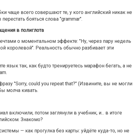
ки чаще всего совершают те, у кого английский никак не
 перестать бояться слова "grammar".
щения в полиглота
ечтами о моментальном эффекте: "Ну, через пару недель
кой королевой". Реальность обычно разбивает эти
те язык так, как будто тренируетесь марафон бегать, а не
am.
азу "Sorry, could you repeat that?" (Извините, вы не могли
бы молча кивать.
л включили, потом заглянули в учебник, и... в итоге
лийском. Знакомо?
системы — как прогулка без карты: уйдёте куда-то, но не