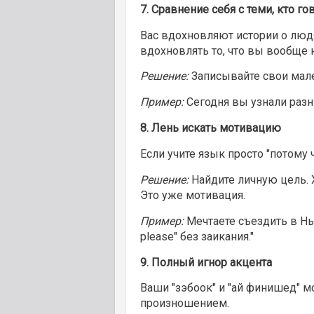
7.
Сравнение себя с теми, кто го
Вас вдохновляют истории о люд
вдохновлять то, что вы вообще 
Решение:
Записывайте свои мале
Пример:
Сегодня вы узнали разниц
8.
Лень искать мотивацию
Если учите язык просто "потому 
Решение:
Найдите личную цель. Х
Это уже мотивация.
Пример:
Мечтаете съездить в Нью
please" без заикания."
9.
Полный игнор акцента
Ваши "зэбоок" и "ай финишед" мо
произношением.