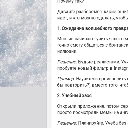
Почему так?
Давайте разберёмся, какие ошиб
идёт, и что можно сделать, чтобы
1.
Ожидание волшебного превра
Многие начинают учить язык с м
точно смогу общаться с британс
иллюзии.
Решение:
Будьте реалистами. Учи
пробуете новый фильтр в Instagr
Пример:
Научитесь произносить фр
бы повторить?) вместо того, что
2.
Учебный хаос
Открыли приложение, потом сериа
просто посмотрели мемы на анг
Решение:
Планируйте. Учёба без 