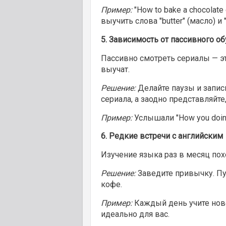
Пример:
"How to bake a chocolat
выучить слова "butter" (масло) и "f
5.
Зависимость от пассивного об
Пассивно смотреть сериалы — это 
выучат.
Решение:
Делайте паузы и запис
сериала, а заодно представляйте
Пример:
Услышали "How you doin’
6.
Редкие встречи с английским
Изучение языка раз в месяц похо
Решение:
Заведите привычку. Пус
кофе.
Пример:
Каждый день учите новое
идеально для вас.