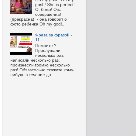
gosh! She is perfect!
О, боже! Она
совершенна!
(прекрасна) - она говорит о
фото ребенка Oh my god!...
Фраза за фразой -
11
Помните ?
Прослушали
несколько раз,
написали несколько раз,
произнесли громко несколько
раз! Обязательно скажите кому-
нибудь в течение дн...