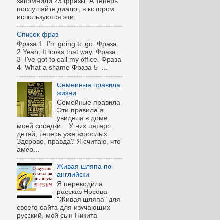
запомнили 23 фразы. А теперь
послушайте диалог, в котором
используются эти...
Список фраз
Фраза 1 I'm going to go. Фраза
2 Yeah. It looks that way. Фраза
3 I've got to call my office. Фраза
4 What a shame Фраза 5 ...
Семейные правила
жизни
Семейные правила
Эти правила я
увидела в доме
моей соседки. У них пятеро
детей, теперь уже взрослых.
Здорово, правда? Я считаю, что
амер...
Живая шляпа по-
английски
Я переводила
рассказ Носова
"Живая шляпа" для
своего сайта для изучающих
русский, мой сын Никита