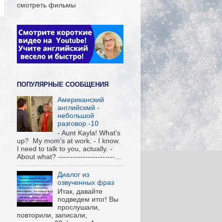
смотреть фильмы
ПОПУЛЯРНЫЕ СООБЩЕНИЯ
Американский
английскмй -
небольшой
разговор -10
- Aunt Kayla! What's
up? My mom's at work. - I know.
I need to talk to you, actually. -
About what? -----------------------...
Диалог из
озвученных фраз
Итак, давайте
подведем итог! Вы
прослушали,
повторили, записали,