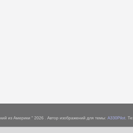
кий из Америки " 2026 . Автор изображений для темы:
A330Pilot
. Т