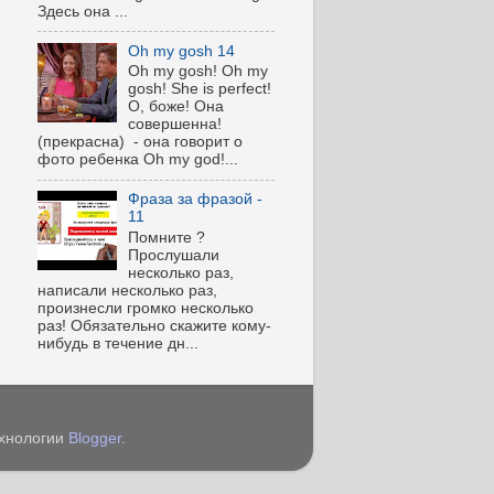
Здесь она ...
Oh my gosh 14
Oh my gosh! Oh my
gosh! She is perfect!
О, боже! Она
совершенна!
(прекрасна) - она говорит о
фото ребенка Oh my god!...
Фраза за фразой -
11
Помните ?
Прослушали
несколько раз,
написали несколько раз,
произнесли громко несколько
раз! Обязательно скажите кому-
нибудь в течение дн...
ехнологии
Blogger
.