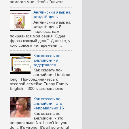
помогал мне. Чтобы "ничего ...
Английский язык на
каждый день
Английский язык на
каждый день Я
надеюсь, вам
понравится моя серия "Одна
фраза каждый день". Даже те, у
кого совсем нет времени ...
Как сказать по-
английски - я
задержался
Как сказать по-
английски I took so
long Присоединяйтесь к
веселой семейке Funny Family
English – 300 глаголов легко
Как сказать по-
английски - это
неправильно 16
Как сказать по-
английски - это
неправильно No. I can't let you
do it. It's wrong. It's all so wrong!