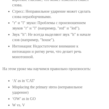
слова.
Стресс: Неправильное ударение может сделать
слова неразборчивыми.
"r" и "l" звуки: Проблемы с произношением
звуков "r" и "l" (например, "red" и "led").
Звук "h": Не всегда выделяют звук "h" в начале
слов (например, "house").
Интонация: Недостаточное внимание к
интонации и ритму речи, что делает речь
монотонной.
На этом уроке мы научимся правильно произносить:
‘A’ as in 'CAT'
Misplacing the primary stress (неправильное
ударение)
‘OW’ as in GO
W vs. V