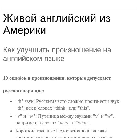
Живой английский из
Америки
Как улучшить произношение на
английском языке
10 ошибок в произношении, которые допускают
русскоговорящие:
"th" звук: Русским часто сложно произнести звук
"th", как в словах "think" или "this".
"v" и "w": Путаница между звуками "v" и "w",
например, в словах "very" и "were".
Короткие гласные: Недостаточно выделяют
короткие гласные, что может изменить смысл