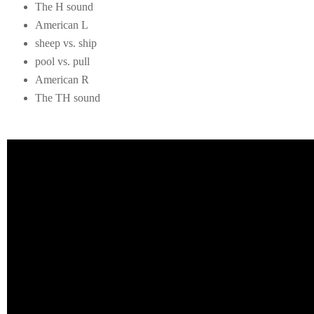
The H sound
American L
sheep vs. ship
pool vs. pull
American R
The TH sound