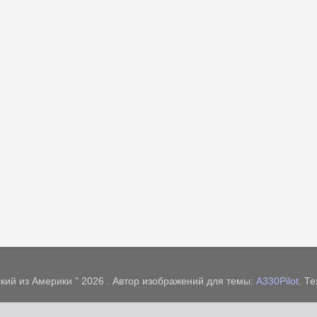
кий из Америки " 2026 . Автор изображений для темы:
A330Pilot
. Т