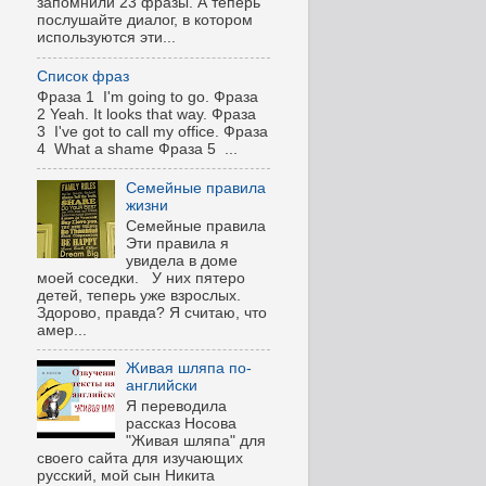
запомнили 23 фразы. А теперь
послушайте диалог, в котором
используются эти...
Список фраз
Фраза 1 I'm going to go. Фраза
2 Yeah. It looks that way. Фраза
3 I've got to call my office. Фраза
4 What a shame Фраза 5 ...
Семейные правила
жизни
Семейные правила
Эти правила я
увидела в доме
моей соседки. У них пятеро
детей, теперь уже взрослых.
Здорово, правда? Я считаю, что
амер...
Живая шляпа по-
английски
Я переводила
рассказ Носова
"Живая шляпа" для
своего сайта для изучающих
русский, мой сын Никита