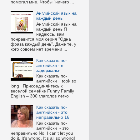
помогал мне. Чтобы "ничего ...
Английский язык на
каждый день
Английский язык на
каждый день Я
надеюсь, вам
понравится моя серия "Одна
фраза каждый день". Даже те, у
кого совсем нет времени ...
Как сказать по-
английски - я
задержался
Как сказать по-
английски I took so
long Присоединяйтесь к
веселой семейке Funny Family
English – 300 глаголов легко
Как сказать по-
английски - это
неправильно 16
Как сказать по-
английски - это
неправильно No. I can't let you
do it. It's wrong. It's all so wrong!