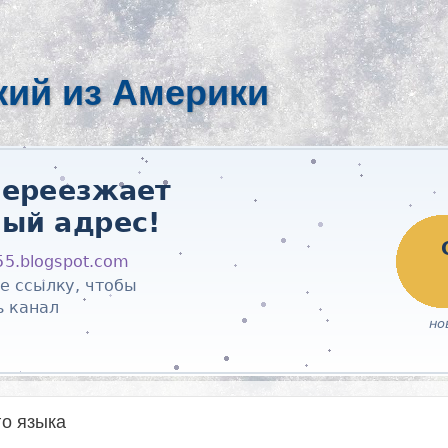
кий из Америки
го языка