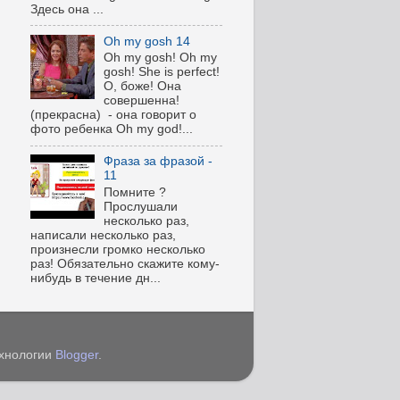
Здесь она ...
Oh my gosh 14
Oh my gosh! Oh my
gosh! She is perfect!
О, боже! Она
совершенна!
(прекрасна) - она говорит о
фото ребенка Oh my god!...
Фраза за фразой -
11
Помните ?
Прослушали
несколько раз,
написали несколько раз,
произнесли громко несколько
раз! Обязательно скажите кому-
нибудь в течение дн...
ехнологии
Blogger
.