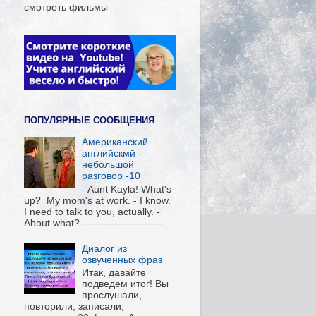
смотреть фильмы
ПОПУЛЯРНЫЕ СООБЩЕНИЯ
Американский
английскмй -
небольшой
разговор -10
- Aunt Kayla! What's
up? My mom's at work. - I know.
I need to talk to you, actually. -
About what? -----------------------...
Диалог из
озвученных фраз
Итак, давайте
подведем итог! Вы
прослушали,
повторили, записали,