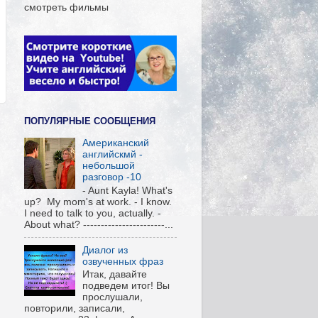
смотреть фильмы
ПОПУЛЯРНЫЕ СООБЩЕНИЯ
Американский
английскмй -
небольшой
разговор -10
- Aunt Kayla! What's
up? My mom's at work. - I know.
I need to talk to you, actually. -
About what? -----------------------...
Диалог из
озвученных фраз
Итак, давайте
подведем итог! Вы
прослушали,
повторили, записали,