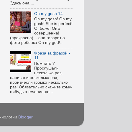
Здесь она ...
Oh my gosh 14
Oh my gosh! Oh my
gosh! She is perfect!
О, боже! Она
совершенна!
(прекрасна) - она говорит о
фото ребенка Oh my god!...
Фраза за фразой -
11
Помните ?
Прослушали
несколько раз,
написали несколько раз,
произнесли громко несколько
раз! Обязательно скажите кому-
нибудь в течение дн...
ехнологии
Blogger
.