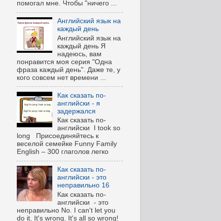
помогал мне. Чтобы "ничего ...
Английский язык на
каждый день
Английский язык на
каждый день Я
надеюсь, вам
понравится моя серия "Одна
фраза каждый день". Даже те, у
кого совсем нет времени ...
Как сказать по-
английски - я
задержался
Как сказать по-
английски I took so
long Присоединяйтесь к
веселой семейке Funny Family
English – 300 глаголов легко
Как сказать по-
английски - это
неправильно 16
Как сказать по-
английски - это
неправильно No. I can't let you
do it. It's wrong. It's all so wrong!