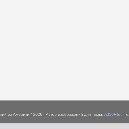
кий из Америки " 2026 . Автор изображений для темы:
A330Pilot
. Т