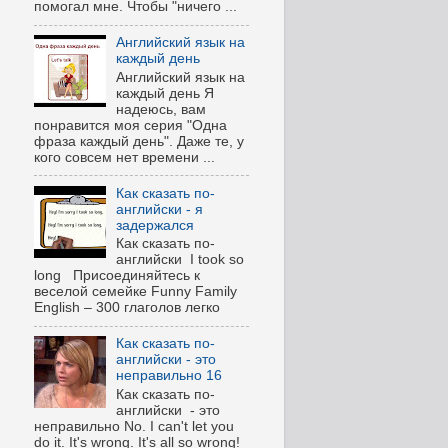
помогал мне. Чтобы "ничего ...
Английский язык на
каждый день
Английский язык на
каждый день Я
надеюсь, вам
понравится моя серия "Одна
фраза каждый день". Даже те, у
кого совсем нет времени ...
Как сказать по-
английски - я
задержался
Как сказать по-
английски I took so
long Присоединяйтесь к
веселой семейке Funny Family
English – 300 глаголов легко
Как сказать по-
английски - это
неправильно 16
Как сказать по-
английски - это
неправильно No. I can't let you
do it. It's wrong. It's all so wrong!