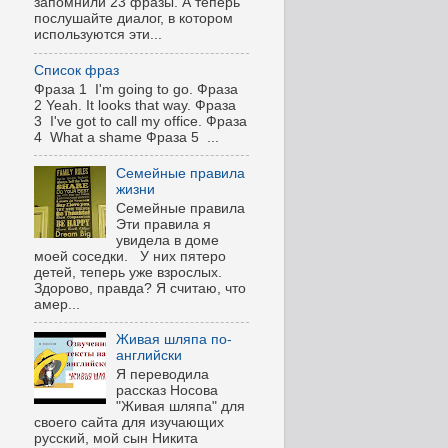
запомнили 23 фразы. А теперь
послушайте диалог, в котором
используются эти...
Список фраз
Фраза 1 I'm going to go. Фраза
2 Yeah. It looks that way. Фраза
3 I've got to call my office. Фраза
4 What a shame Фраза 5 ...
Семейные правила
жизни
Семейные правила
Эти правила я
увидела в доме
моей соседки. У них пятеро
детей, теперь уже взрослых.
Здорово, правда? Я считаю, что
амер...
Живая шляпа по-
английски
Я переводила
рассказ Носова
"Живая шляпа" для
своего сайта для изучающих
русский, мой сын Никита