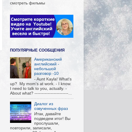
смотреть фильмы
ПОПУЛЯРНЫЕ СООБЩЕНИЯ
Американский
английскмй -
небольшой
разговор -10
- Aunt Kayla! What's
up? My mom's at work. - I know.
I need to talk to you, actually. -
About what? -----------------------...
Диалог из
озвученных фраз
Итак, давайте
подведем итог! Вы
прослушали,
повторили, записали,