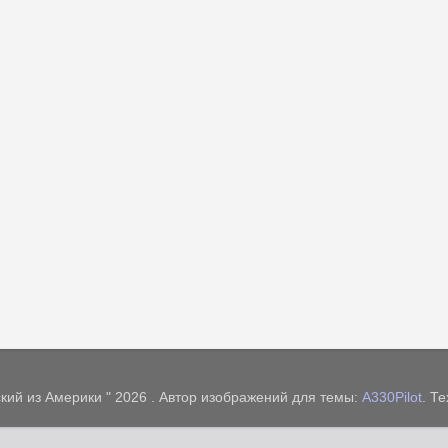
кий из Америки " 2026 . Автор изображений для темы:
A330Pilot
. Т