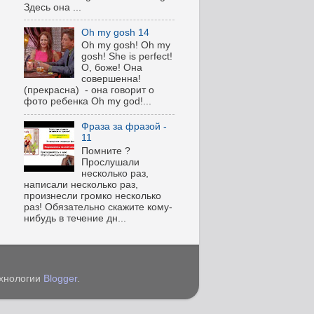
Здесь она ...
Oh my gosh 14
Oh my gosh! Oh my
gosh! She is perfect!
О, боже! Она
совершенна!
(прекрасна) - она говорит о
фото ребенка Oh my god!...
Фраза за фразой -
11
Помните ?
Прослушали
несколько раз,
написали несколько раз,
произнесли громко несколько
раз! Обязательно скажите кому-
нибудь в течение дн...
ехнологии
Blogger
.