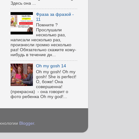
Здесь она ...
Фраза за фразой -
11
Помните ?
Прослушали
несколько раз,
написали несколько раз,
произнесли громко несколько
раз! Обязательно скажите кому-
нибудь в течение дн...
Oh my gosh 14
Oh my gosh! Oh my
gosh! She is perfect!
О, боже! Она
совершенна!
(прекрасна) - она говорит о
фото ребенка Oh my god!...
ехнологии
Blogger
.