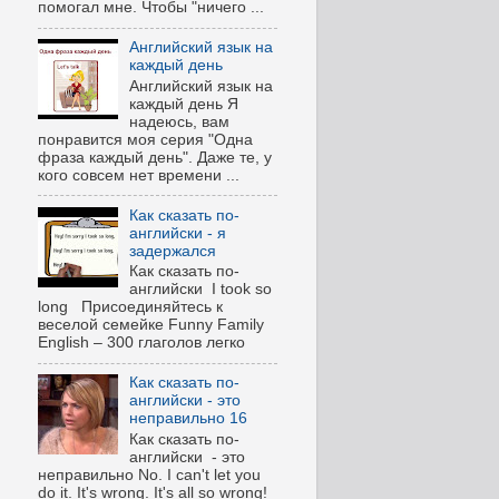
помогал мне. Чтобы "ничего ...
Английский язык на
каждый день
Английский язык на
каждый день Я
надеюсь, вам
понравится моя серия "Одна
фраза каждый день". Даже те, у
кого совсем нет времени ...
Как сказать по-
английски - я
задержался
Как сказать по-
английски I took so
long Присоединяйтесь к
веселой семейке Funny Family
English – 300 глаголов легко
Как сказать по-
английски - это
неправильно 16
Как сказать по-
английски - это
неправильно No. I can't let you
do it. It's wrong. It's all so wrong!