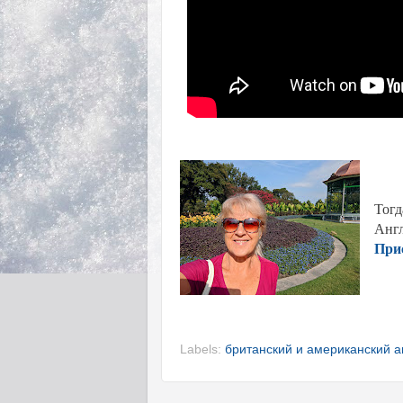
Тогд
Англ
Прис
Labels:
британский и американский а