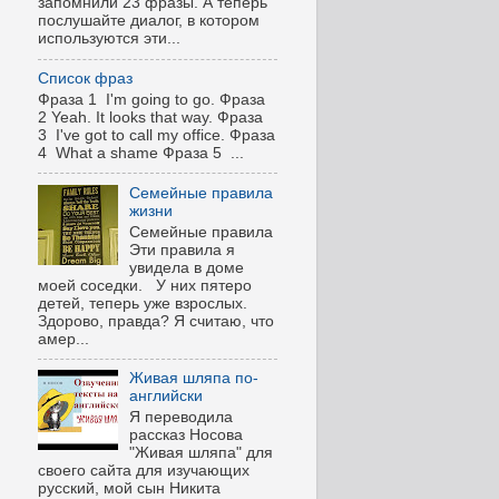
запомнили 23 фразы. А теперь
послушайте диалог, в котором
используются эти...
Список фраз
Фраза 1 I'm going to go. Фраза
2 Yeah. It looks that way. Фраза
3 I've got to call my office. Фраза
4 What a shame Фраза 5 ...
Семейные правила
жизни
Семейные правила
Эти правила я
увидела в доме
моей соседки. У них пятеро
детей, теперь уже взрослых.
Здорово, правда? Я считаю, что
амер...
Живая шляпа по-
английски
Я переводила
рассказ Носова
"Живая шляпа" для
своего сайта для изучающих
русский, мой сын Никита