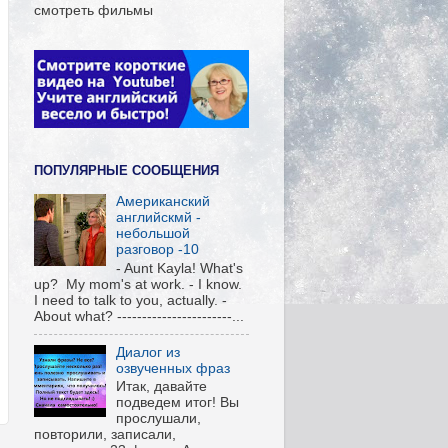
смотреть фильмы
ПОПУЛЯРНЫЕ СООБЩЕНИЯ
Американский
английскмй -
небольшой
разговор -10
- Aunt Kayla! What's
up? My mom's at work. - I know.
I need to talk to you, actually. -
About what? -----------------------...
Диалог из
озвученных фраз
Итак, давайте
подведем итог! Вы
прослушали,
повторили, записали,