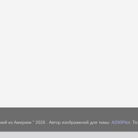
кий из Америки " 2026 . Автор изображений для темы:
A330Pilot
. Т