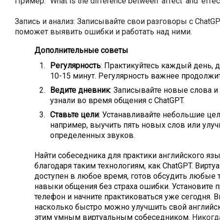
Пример: "What is the difference between 'affect' and 'effec
Запись и анализ: Записывайте свои разговоры с ChatGP
поможет выявить ошибки и работать над ними.
Дополнительные советы
Регулярность
: Практикуйтесь каждый день, д
10-15 минут. Регулярность важнее продолжит
Ведите дневник
: Записывайте новые слова 
узнали во время общения с ChatGPT.
Ставьте цели
: Устанавливайте небольшие це
например, выучить пять новых слов или ул
определенных звуков.
Найти собеседника для практики английского язы
благодаря таким технологиям, как ChatGPT. Вирт
доступен в любое время, готов обсудить любые 
навыки общения без страха ошибки. Установите 
телефон и начните практиковаться уже сегодня. 
насколько быстро можно улучшить свой английск
этим умным виртуальным собеседником.
Никогд