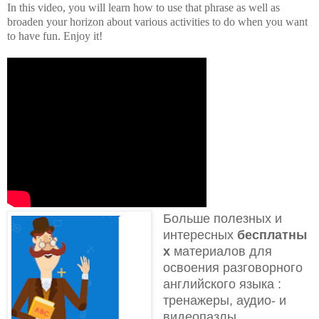
In this video, you will learn how to use that phrase as well as
broaden your horizon about various activities to do when you want
to have fun. Enjoy it!
Больше полезных и
интересных
бесплатны
х
материалов для
освоения разговорного
английского языка
:
тренажеры, аудио- и
видеопазлы,