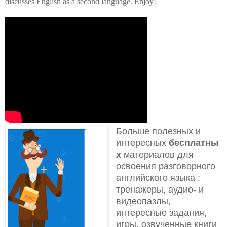
discusses English as a second language. Enjoy!
Больше полезных и
интересных
бесплатны
х
материалов для
освоения разговорного
английского языка
:
тренажеры, аудио- и
видеопазлы,
интересные задания,
игры, озвученные книги