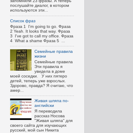
запомнили 23 фразы. А теперь
послушайте диалог, в котором
используются эти...
Список фраз
Фраза 1 I'm going to go. Фраза
2 Yeah. It looks that way. Фраза
3 I've got to call my office. Фраза
4 What a shame Фраза 5 ...
Семейные правила
жизни
Семейные правила
Эти правила я
увидела в доме
моей соседки. У них пятеро
детей, теперь уже взрослых.
Здорово, правда? Я считаю, что
амер...
Живая шляпа по-
английски
Я переводила
рассказ Носова
"Живая шляпа" для
своего сайта для изучающих
русский, мой сын Никита