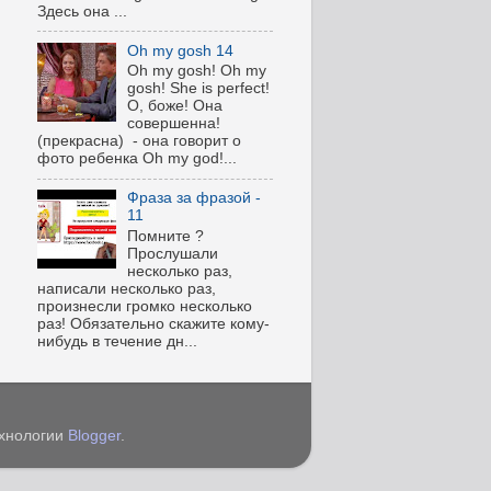
Здесь она ...
Oh my gosh 14
Oh my gosh! Oh my
gosh! She is perfect!
О, боже! Она
совершенна!
(прекрасна) - она говорит о
фото ребенка Oh my god!...
Фраза за фразой -
11
Помните ?
Прослушали
несколько раз,
написали несколько раз,
произнесли громко несколько
раз! Обязательно скажите кому-
нибудь в течение дн...
ехнологии
Blogger
.