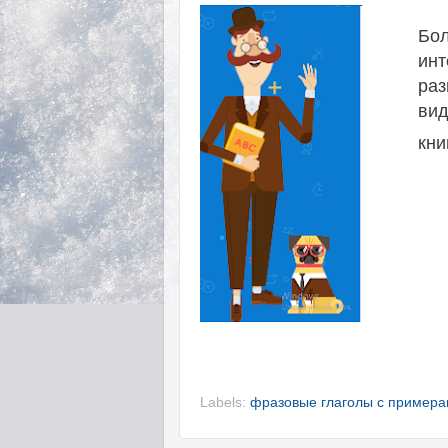
Бол
ин
раз
вид
кни
Labels:
фразовые глаголы с пример