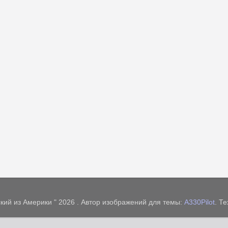
кий из Америки " 2026 . Автор изображений для темы:
A330Pilot
. Т