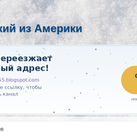
кий из Америки
ов