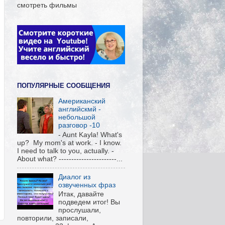
смотреть фильмы
ПОПУЛЯРНЫЕ СООБЩЕНИЯ
Американский
английскмй -
небольшой
разговор -10
- Aunt Kayla! What's
up? My mom's at work. - I know.
I need to talk to you, actually. -
About what? -----------------------...
Диалог из
озвученных фраз
Итак, давайте
подведем итог! Вы
прослушали,
повторили, записали,