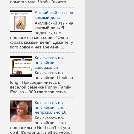
помогал мне. Чтобы "ничего ...
Английский язык на
каждый день
Английский язык на
каждый день Я
надеюсь, вам
понравится моя серия "Одна
фраза каждый день". Даже те, у
кого совсем нет времени ...
Как сказать по-
английски - я
задержался
Как сказать по-
английски I took so
long Присоединяйтесь к
веселой семейке Funny Family
English – 300 глаголов легко
Как сказать по-
английски - это
неправильно 16
Как сказать по-
английски - это
неправильно No. I can't let you
do it. It's wrong. It's all so wrong!