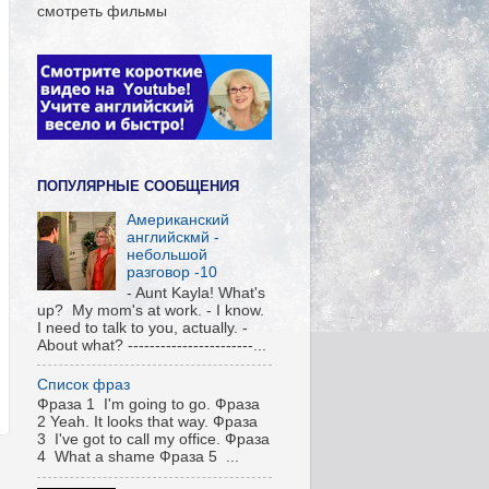
смотреть фильмы
ПОПУЛЯРНЫЕ СООБЩЕНИЯ
Американский
английскмй -
небольшой
разговор -10
- Aunt Kayla! What's
up? My mom's at work. - I know.
I need to talk to you, actually. -
About what? -----------------------...
Список фраз
Фраза 1 I'm going to go. Фраза
2 Yeah. It looks that way. Фраза
3 I've got to call my office. Фраза
4 What a shame Фраза 5 ...