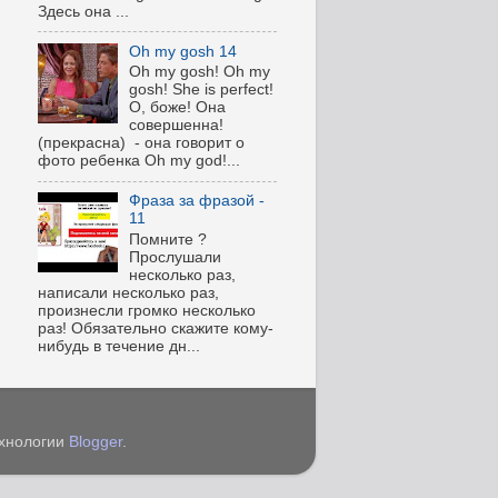
Здесь она ...
Oh my gosh 14
Oh my gosh! Oh my
gosh! She is perfect!
О, боже! Она
совершенна!
(прекрасна) - она говорит о
фото ребенка Oh my god!...
Фраза за фразой -
11
Помните ?
Прослушали
несколько раз,
написали несколько раз,
произнесли громко несколько
раз! Обязательно скажите кому-
нибудь в течение дн...
ехнологии
Blogger
.