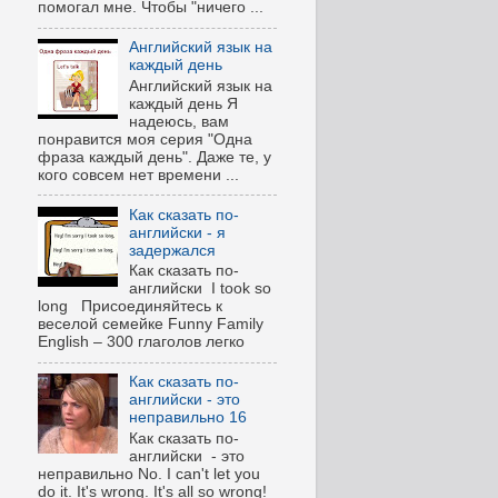
помогал мне. Чтобы "ничего ...
Английский язык на
каждый день
Английский язык на
каждый день Я
надеюсь, вам
понравится моя серия "Одна
фраза каждый день". Даже те, у
кого совсем нет времени ...
Как сказать по-
английски - я
задержался
Как сказать по-
английски I took so
long Присоединяйтесь к
веселой семейке Funny Family
English – 300 глаголов легко
Как сказать по-
английски - это
неправильно 16
Как сказать по-
английски - это
неправильно No. I can't let you
do it. It's wrong. It's all so wrong!