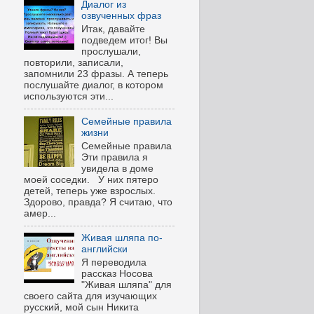
Диалог из
озвученных фраз
Итак, давайте
подведем итог! Вы
прослушали,
повторили, записали,
запомнили 23 фразы. А теперь
послушайте диалог, в котором
используются эти...
Семейные правила
жизни
Семейные правила
Эти правила я
увидела в доме
моей соседки. У них пятеро
детей, теперь уже взрослых.
Здорово, правда? Я считаю, что
амер...
Живая шляпа по-
английски
Я переводила
рассказ Носова
"Живая шляпа" для
своего сайта для изучающих
русский, мой сын Никита