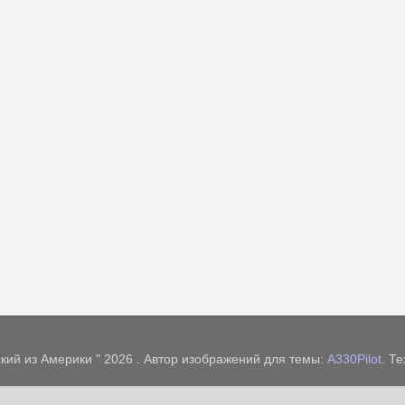
кий из Америки " 2026 . Автор изображений для темы:
A330Pilot
. Т