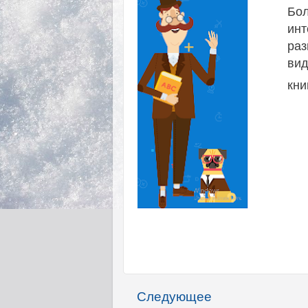
Бол
ин
раз
вид
кни
Следующее