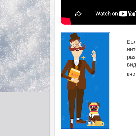
Бол
ин
раз
вид
кни