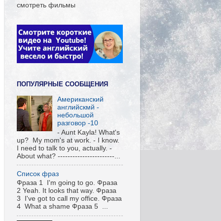
смотреть фильмы
ПОПУЛЯРНЫЕ СООБЩЕНИЯ
Американский
английскмй -
небольшой
разговор -10
- Aunt Kayla! What's
up? My mom's at work. - I know.
I need to talk to you, actually. -
About what? -----------------------...
Список фраз
Фраза 1 I'm going to go. Фраза
2 Yeah. It looks that way. Фраза
3 I've got to call my office. Фраза
4 What a shame Фраза 5 ...