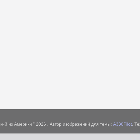
кий из Америки " 2026 . Автор изображений для темы:
A330Pilot
. Т