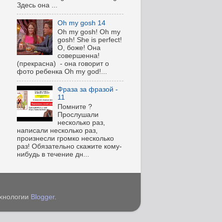
Здесь она ...
Oh my gosh 14
Oh my gosh! Oh my
gosh! She is perfect!
О, боже! Она
совершенна!
(прекрасна) - она говорит о
фото ребенка Oh my god!...
Фраза за фразой -
11
Помните ?
Прослушали
несколько раз,
написали несколько раз,
произнесли громко несколько
раз! Обязательно скажите кому-
нибудь в течение дн...
ехнологии
Blogger
.