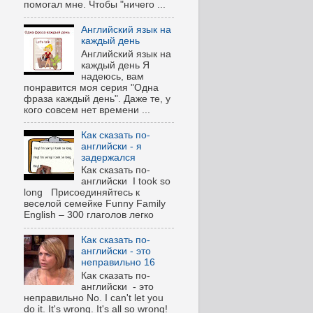
помогал мне. Чтобы "ничего ...
Английский язык на
каждый день
Английский язык на
каждый день Я
надеюсь, вам
понравится моя серия "Одна
фраза каждый день". Даже те, у
кого совсем нет времени ...
Как сказать по-
английски - я
задержался
Как сказать по-
английски I took so
long Присоединяйтесь к
веселой семейке Funny Family
English – 300 глаголов легко
Как сказать по-
английски - это
неправильно 16
Как сказать по-
английски - это
неправильно No. I can't let you
do it. It's wrong. It's all so wrong!