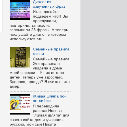
Диалог из
озвученных фраз
Итак, давайте
подведем итог! Вы
прослушали,
повторили, записали,
запомнили 23 фразы. А теперь
послушайте диалог, в котором
используются эти...
Семейные правила
жизни
Семейные правила
Эти правила я
увидела в доме
моей соседки. У них пятеро
детей, теперь уже взрослых.
Здорово, правда? Я считаю, что
амер...
Живая шляпа по-
английски
Я переводила
рассказ Носова
"Живая шляпа" для
своего сайта для изучающих
русский, мой сын Никита