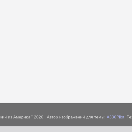
кий из Америки " 2026 . Автор изображений для темы:
A330Pilot
. Т