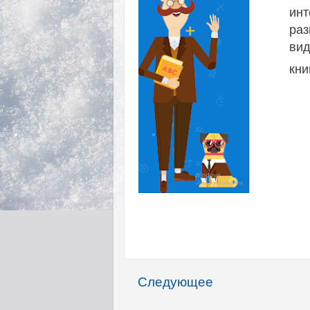
ин
раз
вид
кни
Следующее