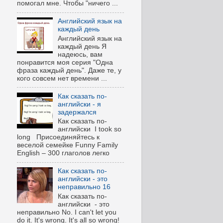
помогал мне. Чтобы "ничего ...
Английский язык на
каждый день
Английский язык на
каждый день Я
надеюсь, вам
понравится моя серия "Одна
фраза каждый день". Даже те, у
кого совсем нет времени ...
Как сказать по-
английски - я
задержался
Как сказать по-
английски I took so
long Присоединяйтесь к
веселой семейке Funny Family
English – 300 глаголов легко
Как сказать по-
английски - это
неправильно 16
Как сказать по-
английски - это
неправильно No. I can't let you
do it. It's wrong. It's all so wrong!