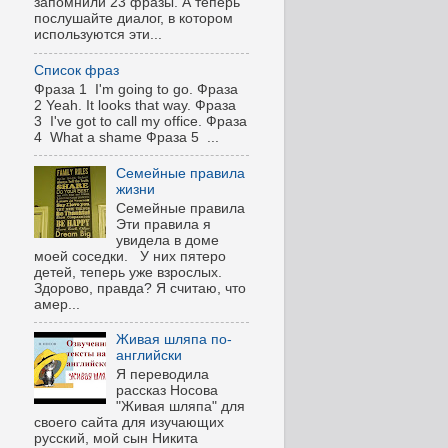
запомнили 23 фразы. А теперь
послушайте диалог, в котором
используются эти...
Список фраз
Фраза 1 I'm going to go. Фраза
2 Yeah. It looks that way. Фраза
3 I've got to call my office. Фраза
4 What a shame Фраза 5 ...
Семейные правила
жизни
Семейные правила
Эти правила я
увидела в доме
моей соседки. У них пятеро
детей, теперь уже взрослых.
Здорово, правда? Я считаю, что
амер...
Живая шляпа по-
английски
Я переводила
рассказ Носова
"Живая шляпа" для
своего сайта для изучающих
русский, мой сын Никита