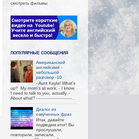
смотреть фильмы
ПОПУЛЯРНЫЕ СООБЩЕНИЯ
Американский
английскмй -
небольшой
разговор -10
- Aunt Kayla! What's
up? My mom's at work. - I know.
I need to talk to you, actually. -
About what? -----------------------...
Диалог из
озвученных фраз
Итак, давайте
подведем итог! Вы
прослушали,
повторили, записали,