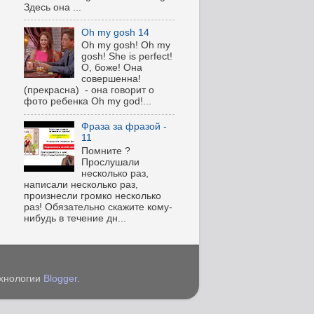
Здесь она ...
Oh my gosh 14
Oh my gosh! Oh my
gosh! She is perfect!
О, боже! Она
совершенна!
(прекрасна) - она говорит о
фото ребенка Oh my god!...
Фраза за фразой -
11
Помните ?
Прослушали
несколько раз,
написали несколько раз,
произнесли громко несколько
раз! Обязательно скажите кому-
нибудь в течение дн...
ехнологии
Blogger
.