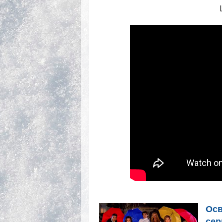
Осв
сер