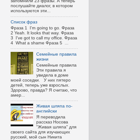
запомнили 23 фразы. А теперь
послушайте диалог, в котором
используются эти...
Список фраз
Фраза 1 I'm going to go. Фраза
2 Yeah. It looks that way. Фраза
3 I've got to call my office. Фраза
4 What a shame Фраза 5 ...
Семейные правила
жизни
Семейные правила
Эти правила я
увидела в доме
моей соседки. У них пятеро
детей, теперь уже взрослых.
Здорово, правда? Я считаю, что
амер...
Живая шляпа по-
английски
Я переводила
рассказ Носова
"Живая шляпа" для
своего сайта для изучающих
русский, мой сын Никита