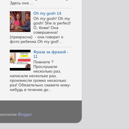
Здесь она ...
Oh my gosh 14
Oh my gosh! Oh my
gosh! She is perfect!
О, боже! Она
совершенна!
(прекрасна) - она говорит о
фото ребенка Oh my god!...
Фраза за фразой -
11
Помните ?
Прослушали
несколько раз,
написали несколько раз,
произнесли громко несколько
раз! Обязательно скажите кому-
нибудь в течение дн...
ехнологии
Blogger
.