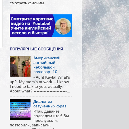
смотреть фильмы
ПОПУЛЯРНЫЕ СООБЩЕНИЯ
Американский
английскмй -
небольшой
разговор -10
- Aunt Kayla! What's
up? My mom's at work. - I know.
I need to talk to you, actually. -
About what? -----------------------...
Диалог из
озвученных фраз
Итак, давайте
подведем итог! Вы
прослушали,
повторили, записали,