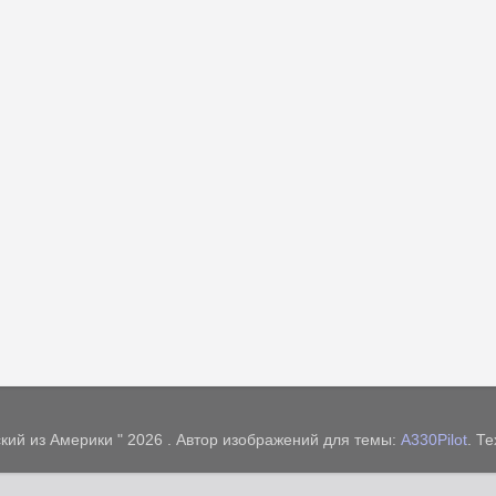
кий из Америки " 2026 . Автор изображений для темы:
A330Pilot
. Т