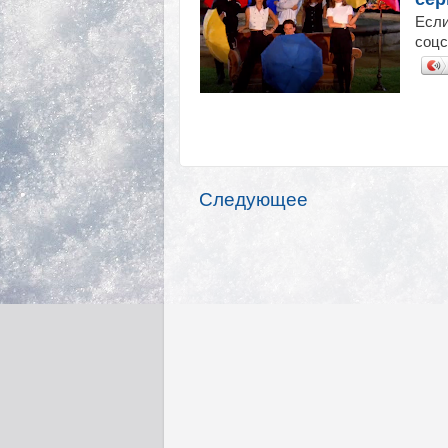
Если
соцс
Следующее