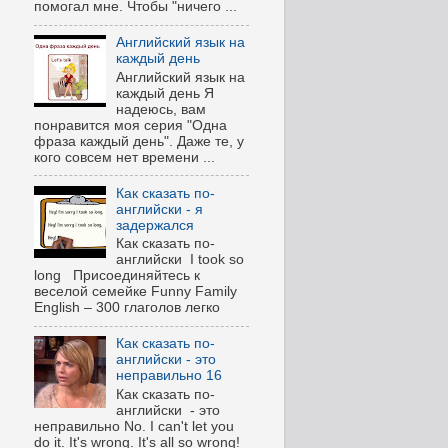
помогал мне. Чтобы "ничего ...
Английский язык на
каждый день
Английский язык на
каждый день Я
надеюсь, вам
понравится моя серия "Одна
фраза каждый день". Даже те, у
кого совсем нет времени ...
Как сказать по-
английски - я
задержался
Как сказать по-
английски I took so
long Присоединяйтесь к
веселой семейке Funny Family
English – 300 глаголов легко
Как сказать по-
английски - это
неправильно 16
Как сказать по-
английски - это
неправильно No. I can't let you
do it. It's wrong. It's all so wrong!