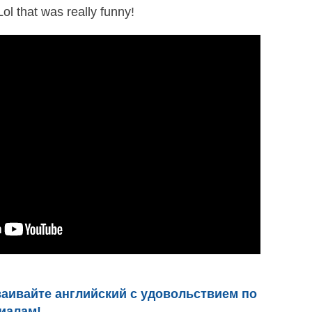
Lol that was really funny﻿!
аивайте английский с удовольствием по
иалам!