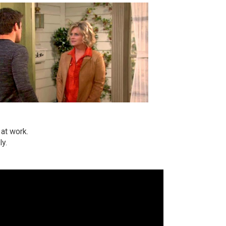
at work.
ly.