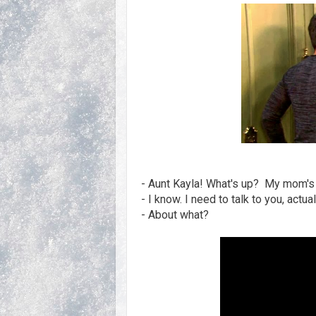
- Aunt Kayla! What's up? My mom's 
- I know. I need to talk to you, actual
- About what?