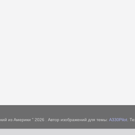
кий из Америки " 2026 . Автор изображений для темы:
A330Pilot
. Т