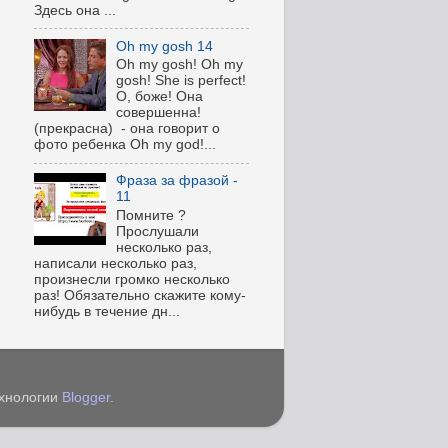
Здесь она ...
Oh my gosh 14
Oh my gosh! Oh my
gosh! She is perfect!
О, боже! Она
совершенна!
(прекрасна) - она говорит о
фото ребенка Oh my god!...
Фраза за фразой -
11
Помните ?
Прослушали
несколько раз,
написали несколько раз,
произнесли громко несколько
раз! Обязательно скажите кому-
нибудь в течение дн...
ехнологии
Blogger
.