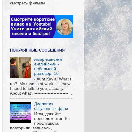
смотреть фильмы
ПОПУЛЯРНЫЕ СООБЩЕНИЯ
Американский
английскмй -
небольшой
разговор -10
- Aunt Kayla! What's
up? My mom's at work. - I know.
I need to talk to you, actually. -
About what? -----------------------...
Диалог из
озвученных фраз
Итак, давайте
подведем итог! Вы
прослушали,
повторили, записали,