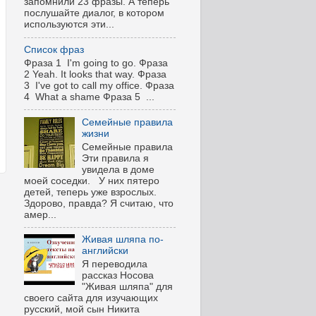
запомнили 23 фразы. А теперь
послушайте диалог, в котором
используются эти...
Список фраз
Фраза 1 I'm going to go. Фраза
2 Yeah. It looks that way. Фраза
3 I've got to call my office. Фраза
4 What a shame Фраза 5 ...
Семейные правила
жизни
Семейные правила
Эти правила я
увидела в доме
моей соседки. У них пятеро
детей, теперь уже взрослых.
Здорово, правда? Я считаю, что
амер...
Живая шляпа по-
английски
Я переводила
рассказ Носова
"Живая шляпа" для
своего сайта для изучающих
русский, мой сын Никита