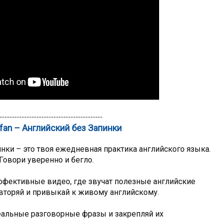
------------------------------------------
hfan – Английский без Запинки
инки – это твоя ежедневная практика английского языка. 
Говори уверенно и бегло.
ффективные видео, где звучат полезные английские 
вторяй и привыкай к живому английскому.
альные разговорные фразы и закрепляй их 