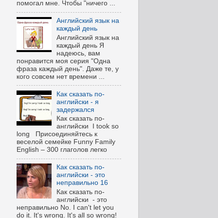
помогал мне. Чтобы "ничего ...
Английский язык на
каждый день
Английский язык на
каждый день Я
надеюсь, вам
понравится моя серия "Одна
фраза каждый день". Даже те, у
кого совсем нет времени ...
Как сказать по-
английски - я
задержался
Как сказать по-
английски I took so
long Присоединяйтесь к
веселой семейке Funny Family
English – 300 глаголов легко
Как сказать по-
английски - это
неправильно 16
Как сказать по-
английски - это
неправильно No. I can't let you
do it. It's wrong. It's all so wrong!