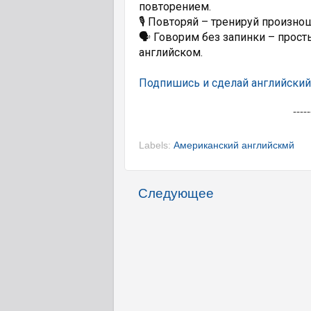
повторением.
🎙 Повторяй – тренируй произно
🗣 Говорим без запинки – прост
английском.
Подпишись и сделай английский
-----
Labels:
Американский английскмй
Следующее