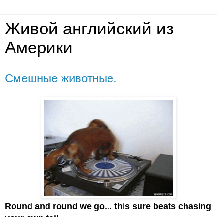
Живой английский из
Америки
Смешные животные.
Round and round we go... this sure beats chasing