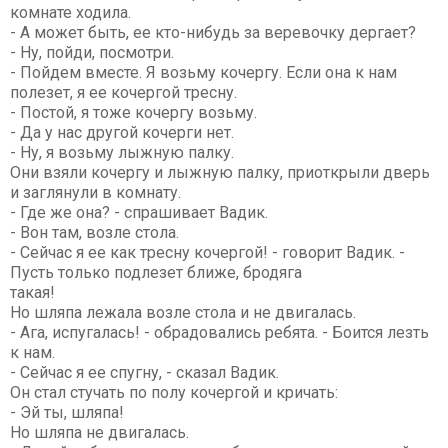
комнате ходила.
- А может быть, ее кто-нибудь за веревочку дергает?
- Ну, пойди, посмотри.
- Пойдем вместе. Я возьму кочергу. Если она к нам
полезет, я ее кочергой тресну.
- Постой, я тоже кочергу возьму.
- Да у нас другой кочерги нет.
- Ну, я возьму лыжную палку.
Они взяли кочергу и лыжную палку, приоткрыли дверь
и заглянули в комнату.
- Где же она? - спрашивает Вадик.
- Вон там, возле стола.
- Сейчас я ее как тресну кочергой! - говорит Вадик. -
Пусть только подлезет ближе, бродяга
такая!
Но шляпа лежала возле стола и не двигалась.
- Ага, испугалась! - обрадовались ребята. - Боится лезть
к нам.
- Сейчас я ее спугну, - сказал Вадик.
Он стал стучать по полу кочергой и кричать:
- Эй ты, шляпа!
Но шляпа не двигалась.