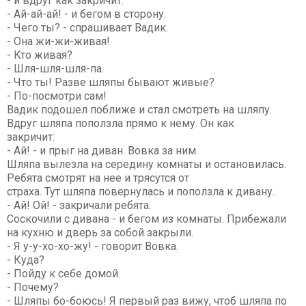
- и вдруг как закричит:
- Ай-ай-ай! - и бегом в сторону.
- Чего ты? - спрашивает Вадик.
- Она жи-жи-живая!
- Кто живая?
- Шля-шля-шля-па.
- Что ты! Разве шляпы бывают живые?
- По-посмотри сам!
Вадик подошел поближе и стал смотреть на шляпу.
Вдруг шляпа поползла прямо к нему. Он как
закричит:
- Ай! - и прыг на диван. Вовка за ним.
Шляпа вылезла на середину комнаты и остановилась.
Ребята смотрят на нее и трясутся от
страха. Тут шляпа повернулась и поползла к дивану.
- Ай! Ой! - закричали ребята.
Соскочили с дивана - и бегом из комнаты. Прибежали
на кухню и дверь за собой закрыли.
- Я у-у-хо-хо-жу! - говорит Вовка.
- Куда?
- Пойду к себе домой.
- Почему?
- Шляпы бо-боюсь! Я первый раз вижу, чтоб шляпа по