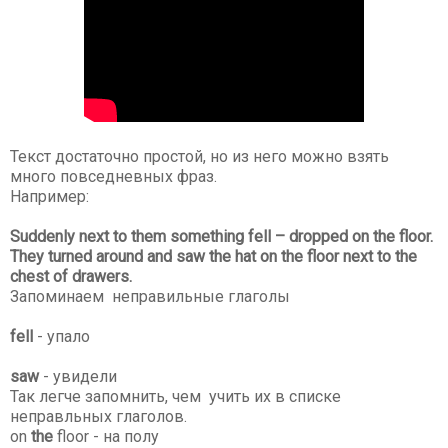
Текст достаточно простой, но из него можно взять
много повседневных фраз.
Например:
Suddenly next to them something fell – dropped on the floor.
They turned around and saw the hat on the floor next to the
chest of drawers.
Запоминаем н
еправильные глаголы
fell
- упало
saw
- увидели
Так легче запомнить, чем учить их в списке
неправльных глаголов.
o
n
the
floor - на полу