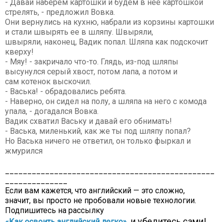
- Давай наберем картошки и будем в нее картошкой
стрелять, - предложил Вовка.
Они вернулись на кухню, набрали из корзины картошки
и стали швырять ее в шляпу. Швыряли,
швыряли, наконец, Вадик попал. Шляпа как подскочит
кверху!
- Мяу! - закричало что-то. Глядь, из-под шляпы
высунулся серый хвост, потом лапа, а потом и
сам котенок выскочил.
- Васька! - обрадовались ребята.
- Наверно, он сидел на полу, а шляпа на него с комода
упала, - догадался Вовка.
Вадик схватил Ваську и давай его обнимать!
- Васька, миленький, как же ты под шляпу попал?
Но Васька ничего не ответил, он только фыркал и
жмурился
_______________________________________________
______________
Если вам кажется, что английский — это сложно,
значит, вы просто не пробовали новые технологии.
Подпишитесь на рассылку
и убедитесь сами!
«Как освоить английский легко»