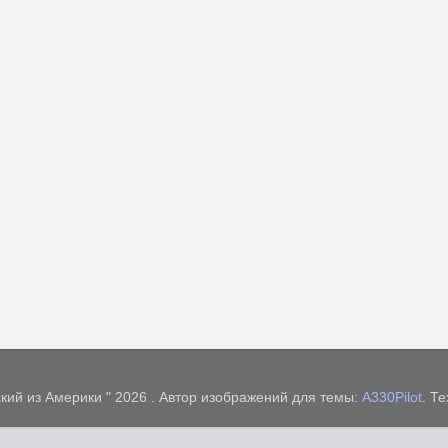
кий из Америки " 2026 . Автор изображений для темы:
A330Pilot
. Т