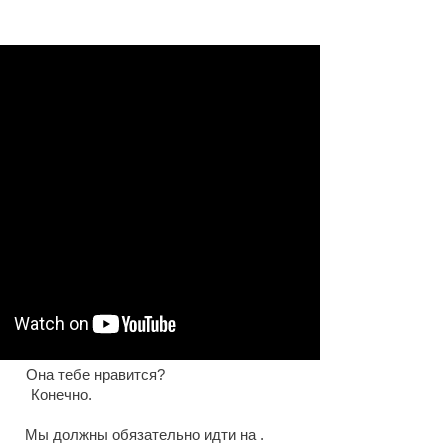
на тебе нравится?
чно.
ow. Мы должны обязательно идти на .