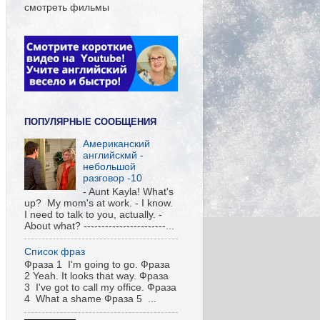
смотреть фильмы
ПОПУЛЯРНЫЕ СООБЩЕНИЯ
Американский
английскмй -
небольшой
разговор -10
- Aunt Kayla! What's
up? My mom's at work. - I know.
I need to talk to you, actually. -
About what? -----------------------...
Список фраз
Фраза 1 I'm going to go. Фраза
2 Yeah. It looks that way. Фраза
3 I've got to call my office. Фраза
4 What a shame Фраза 5 ...