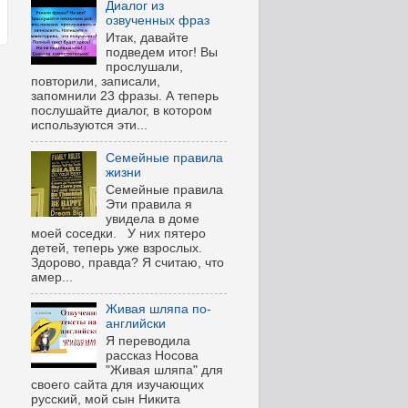
Диалог из
озвученных фраз
Итак, давайте
подведем итог! Вы
прослушали,
повторили, записали,
запомнили 23 фразы. А теперь
послушайте диалог, в котором
используются эти...
Семейные правила
жизни
Семейные правила
Эти правила я
увидела в доме
моей соседки. У них пятеро
детей, теперь уже взрослых.
Здорово, правда? Я считаю, что
амер...
Живая шляпа по-
английски
Я переводила
рассказ Носова
"Живая шляпа" для
своего сайта для изучающих
русский, мой сын Никита