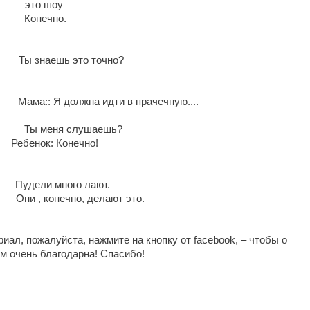
это шоу
нечно.
ы знаешь это точно?
ndry
Мама:: Я должна идти в прачечную....
?
Ты меня слушаешь?
ок: Конечно!
дели много лают.
конечно, делают это.
ал, пожалуйста, нажмите на кнопку от facebook, – чтобы о
м очень благодарна! Спасибо!