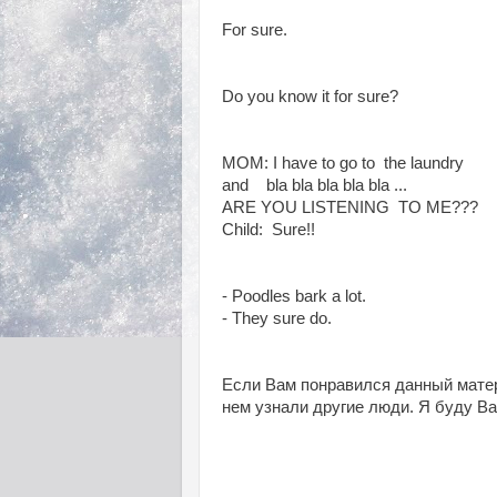
For sure. Ко
Do you know it for sure? Т
MOM: I have to go to the lau
and
bla bla bla bla bla
...
ARE YOU LISTENING
TO ME??
Child: Sure!! Ребен
- Poodles bark a lot. Пу
- They sure do. Они , 
Если Вам понравился данный матери
нем узнали другие люди. Я буду Ва