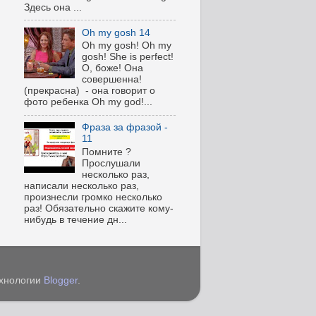
Здесь она ...
Oh my gosh 14
Oh my gosh! Oh my
gosh! She is perfect!
О, боже! Она
совершенна!
(прекрасна) - она говорит о
фото ребенка Oh my god!...
Фраза за фразой -
11
Помните ?
Прослушали
несколько раз,
написали несколько раз,
произнесли громко несколько
раз! Обязательно скажите кому-
нибудь в течение дн...
ехнологии
Blogger
.