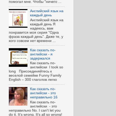
помогал мне. Чтобы "ничего ...
Английский язык на
каждый день
Английский язык на
каждый день Я
надеюсь, вам
понравится моя серия "Одна
фраза каждый день". Даже те, у
кого совсем нет времени ...
Как сказать по-
английски - я
задержался
Как сказать по-
английски I took so
long Присоединяйтесь к
веселой семейке Funny Family
English – 300 глаголов легко
Как сказать по-
английски - это
неправильно 16
Как сказать по-
английски - это
неправильно No. I can't let you
do it. It's wrong. It's all so wrong!