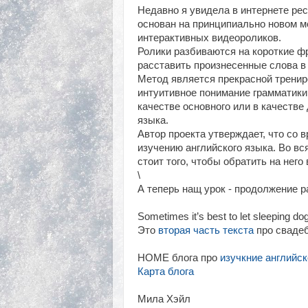
Недавно я увидела в интернете рес
основан на принципиально новом ме
интерактивных видеороликов.
Ролики разбиваются на короткие ф
расставить произнесенные слова в
Метод является прекрасной трениро
интуитивное понимание грамматики
качестве основного или в качеств
языка.
Автор проекта утверждает, что со 
изучению английского языка. Во вс
стоит того, чтобы обратить на него
\
А теперь нащ урок - продолжение р
Sometimes it’s best to let sleeping 
Это
вторая часть текста
про свадеб
HOME блога про
изучкние английск
Карта блога
Мила Хэйл