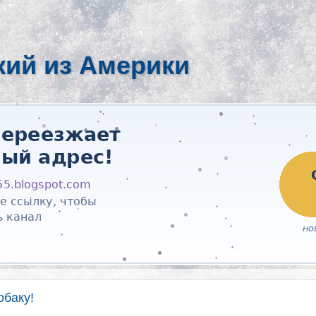
кий из Америки
обаку!