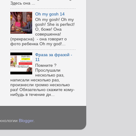
Здесь она ...
Oh my gosh 14
Oh my gosh! Oh my
gosh! She is perfect!
О, боже! Она
совершенна!
(прекрасна) - она говорит о
фото ребенка Oh my god!...
Фраза за фразой -
11
Помните ?
Прослушали
несколько раз,
написали несколько раз,
произнесли громко несколько
раз! Обязательно скажите кому-
нибудь в течение дн...
ехнологии
Blogger
.