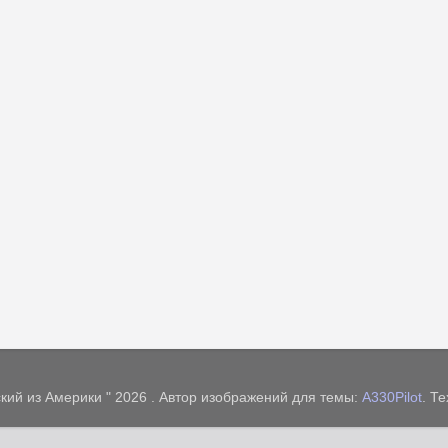
кий из Америки " 2026 . Автор изображений для темы:
A330Pilot
. Т