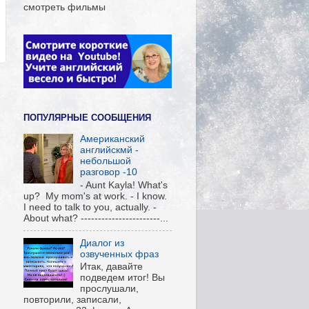
смотреть фильмы
ПОПУЛЯРНЫЕ СООБЩЕНИЯ
Американский
английскмй -
небольшой
разговор -10
- Aunt Kayla! What's
up? My mom's at work. - I know.
I need to talk to you, actually. -
About what? -----------------------...
Диалог из
озвученных фраз
Итак, давайте
подведем итог! Вы
прослушали,
повторили, записали,