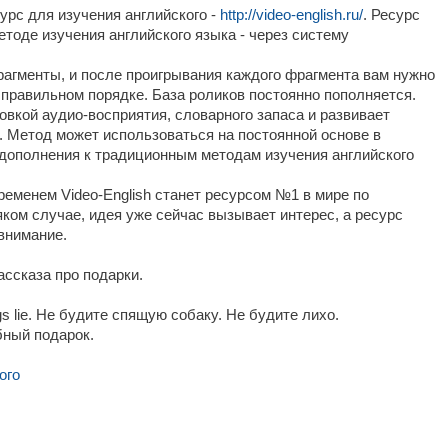
урс для изучения английского -
http://video-english.ru/
. Ресурс
тоде изучения английского языка - через систему
рагменты, и после проигрывания каждого фрагмента вам нужно
 правильном порядке. База роликов постоянно пополняется.
вкой аудио-восприятия, словарного запаса и развивает
. Метод может использоваться на постоянной основе в
е дополнения к традиционным методам изучения английского
временем Video-English станет ресурсом №1 в мире по
яком случае, идея уже сейчас вызывает интерес, а ресурс
 внимание.
ассказа про подарки.
dogs lie. Не будите спящую собаку. Не будите лихо.
ный подарок.
ого