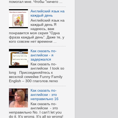
помогал мне. Чтобы "ничего ...
Английский язык на
каждый день
Английский язык на
каждый день Я
надеюсь, вам
понравится моя серия "Одна
фраза каждый день". Даже те, у
кого совсем нет времени ...
Как сказать по-
английски - я
задержался
Как сказать по-
английски I took so
long Присоединяйтесь к
веселой семейке Funny Family
English – 300 глаголов легко
Как сказать по-
английски - это
неправильно 16
Как сказать по-
английски - это
неправильно No. I can't let you
do it. It's wrong. It's all so wrong!