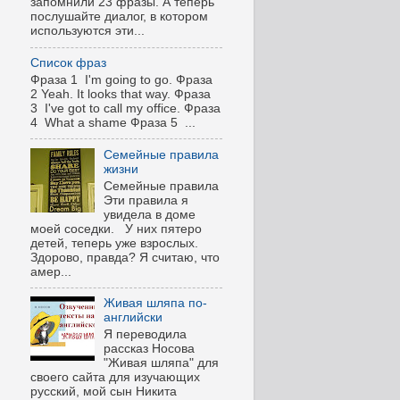
запомнили 23 фразы. А теперь
послушайте диалог, в котором
используются эти...
Список фраз
Фраза 1 I'm going to go. Фраза
2 Yeah. It looks that way. Фраза
3 I've got to call my office. Фраза
4 What a shame Фраза 5 ...
Семейные правила
жизни
Семейные правила
Эти правила я
увидела в доме
моей соседки. У них пятеро
детей, теперь уже взрослых.
Здорово, правда? Я считаю, что
амер...
Живая шляпа по-
английски
Я переводила
рассказ Носова
"Живая шляпа" для
своего сайта для изучающих
русский, мой сын Никита