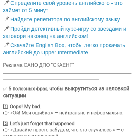
📌
Определите свой уровень английского - это
займет от 5 минут
📌
Найдите репетитора по английскому языку
📌
Пройди детективный курс-игру со звёздами и
заговори наконец на английском!
📌
Скачайте English Box, чтобы легко прокачать
английский до Upper Intermediate
Реклама ОАНО ДПО "СКАЕНГ"
_______________________________________________
___________________________________
выкрутиться из неловкой
✅
5 полезных фраз, чтобы
ситуации
1️⃣
Oops! My bad.
👉 «Ой! Моя ошибка.» — нейтрально и неформально.
2️⃣
Let’s just forget that happened.
👉 «Давайте просто забудем, что это случилось.» — с
юмором и самоиронией.