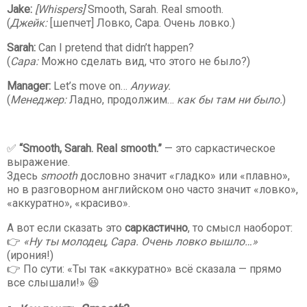
Jake:
[Whispers]
Smooth, Sarah. Real smooth.
(
Джейк:
[шепчет] Ловко, Сара. Очень ловко.)
Sarah:
Can I pretend that didn’t happen?
(
Сара:
Можно сделать вид, что этого не было?)
Manager:
Let’s move on…
Anyway.
(
Менеджер:
Ладно, продолжим…
как бы там ни было.
)
✅
“Smooth, Sarah. Real smooth.”
— это саркастическое
выражение.
Здесь
smooth
дословно значит «гладко» или «плавно»,
но в разговорном английском оно часто значит «ловко»,
«аккуратно», «красиво».
А вот если сказать это
саркастично
, то смысл наоборот:
👉
«Ну ты молодец, Сара. Очень ловко вышло…»
(ирония!)
👉 По сути: «Ты так «аккуратно» всё сказала — прямо
все слышали!» 😆