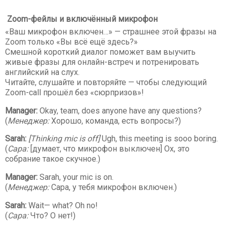
Zoom-фейлы и включённый микрофон
«Ваш микрофон включен…» — страшнее этой фразы на
Zoom только «Вы всё ещё здесь?»
Смешной короткий диалог поможет вам выучить
живые фразы для онлайн-встреч и потренировать
английский на слух.
Читайте, слушайте и повторяйте — чтобы следующий
Zoom-call прошёл без «сюрпризов»!
Manager:
Okay, team, does anyone have any questions?
(
Менеджер:
Хорошо, команда, есть вопросы?)
Sarah:
[Thinking mic is off]
Ugh, this meeting is sooo boring.
(
Сара:
[думает, что микрофон выключен] Ох, это
собрание такое скучное.)
Manager:
Sarah, your mic is on.
(
Менеджер:
Сара, у тебя микрофон включен.)
Sarah:
Wait— what? Oh no!
(
Сара:
Что? О нет!)