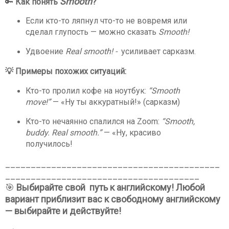
Smooth
?
🔑
Как понять
Если кто-то ляпнул что-то не вовремя или
сделал глупость — можно сказать
Smooth!
Удвоение
Real smooth! -
усиливает сарказм.
💡 Примеры похожих ситуаций:
Кто-то пролил кофе на ноутбук:
“Smooth
move!”
— «Ну ты аккуратный!» (сарказм)
Кто-то нечаянно спалился на Zoom:
“Smooth,
buddy. Real smooth.”
— «Ну, красиво
получилось!
__________________________________________
______________________________________
🎯
Выбирайте свой
путь к английскому! Любой
вариант приблизит вас к свободному английскому
— выбирайте и действуйте!