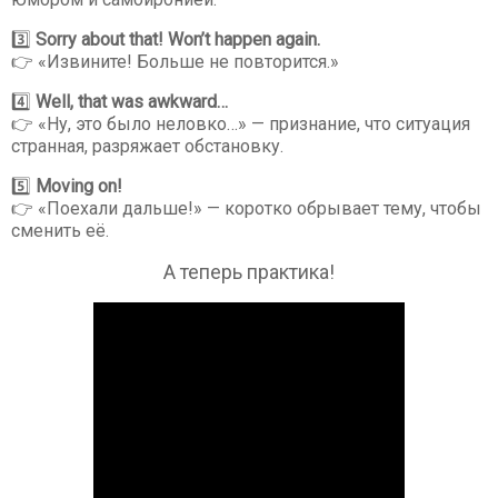
3️⃣
Sorry about that! Won’t happen again.
👉 «Извините! Больше не повторится.»
4️⃣
Well, that was awkward…
👉 «Ну, это было неловко…» — признание, что ситуация
странная, разряжает обстановку.
5️⃣
Moving on!
👉 «Поехали дальше!» — коротко обрывает тему, чтобы
сменить её.
А теперь практика!