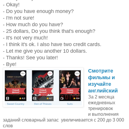
- Okay!
- Do you have enough money?
- I'm not sure!
- How much do you have?
- 25 dollars, Do you think that's enough?
- It's not very much!
- I think it's ok. I also have two credit cards.
- Let me give you another 10 dollars.
- Thanks! See you later!
- Bye!
Смотрите
фильмы и
изучайте
английский
За 2 месяца
ежедневных
тренировок
и выполнения
заданий словарный запас увеличивается с 200 до 3 000
слов