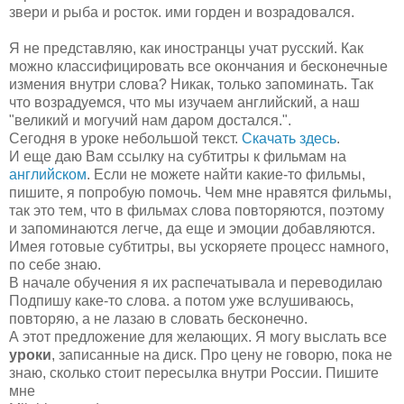
звери и рыба и росток. ими горден и возрадовался.
Я не представляю, как иностранцы учат русский. Как
можно классифицировать все окончания и бесконечные
измения внутри слова? Никак, только запоминать. Так
что возрадуемся, что мы изучаем английский, а наш
"великий и могучий нам даром достался.".
Сегодня в уроке небольшой текст.
Скачать здесь
.
И еще даю Вам ссылку на субтитры к фильмам на
английском
. Если не можете найти какие-то фильмы,
пишите, я попробую помочь. Чем мне нравятся фильмы,
так это тем, что в фильмах слова повторяются, поэтому
и запоминаются легче, да еще и эмоции добавляются.
Имея готовые субтитры, вы ускоряете процесс намного,
по себе знаю.
В начале обучения я их распечатывала и переводилаю
Подпишу каке-то слова. а потом уже вслушиваюсь,
повторяю, а не лазаю в словать бесконечно.
А этот предложение для желающих. Я могу выслать все
уроки
, записанные на диск. Про цену не говорю, пока не
знаю, сколько стоит пересылка внутри России. Пишите
мне