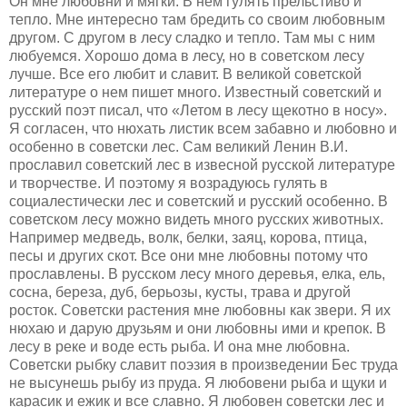
Он мне любовни и мягки. В нем гулять прельстиво и
тепло. Мне интересно там бредить со своим любовным
другом. С другом в лесу сладко и тепло. Там мы с ним
любуемся. Хорошо дома в лесу, но в советском лесу
лучше. Все его любит и славит. В великой советской
литературе о нем пишет много. Известный советский и
русский поэт писал, что «Летом в лесу щекотно в носу».
Я согласен, что нюхать листик всем забавно и любовно и
особенно в советски лес. Сам великий Ленин В.И.
прославил советский лес в извесной русской литературе
и творчестве. И поэтому я возрадуюсь гулять в
социалестически лес и советский и русский особенно. В
советском лесу можно видеть много русских животных.
Например медведь, волк, белки, заяц, корова, птица,
песы и других скот. Все они мне любовны потому что
прославлены. В русском лесу много деревья, елка, ель,
сосна, береза, дуб, берьозы, кусты, трава и другой
росток. Советски растения мне любовны как звери. Я их
нюхаю и дарую друзьям и они любовны ими и крепок. В
лесу в реке и воде есть рыба. И она мне любовна.
Советски рыбку славит поэзия в произведении Бес труда
не высунешь рыбу из пруда. Я любовени рыба и щуки и
карасик и ежик и все славно. Я любовен советски лес и